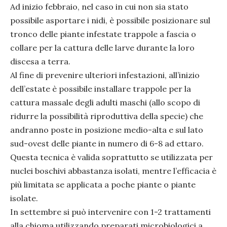
Ad inizio febbraio, nel caso in cui non sia stato
possibile asportare i nidi, è possibile posizionare sul
tronco delle piante infestate trappole a fascia o
collare per la cattura delle larve durante la loro
discesa a terra.
Al fine di prevenire ulteriori infestazioni, all’inizio
dell’estate è possibile installare trappole per la
cattura massale degli adulti maschi (allo scopo di
ridurre la possibilità riproduttiva della specie) che
andranno poste in posizione medio-alta e sul lato
sud-ovest delle piante in numero di 6-8 ad ettaro.
Questa tecnica è valida soprattutto se utilizzata per
nuclei boschivi abbastanza isolati, mentre l’efficacia è
PRECEDENTE
SUC
più limitata se applicata a poche piante o piante
isolate.
In settembre si può intervenire con 1-2 trattamenti
alla chioma utilizzando preparati microbiologici a