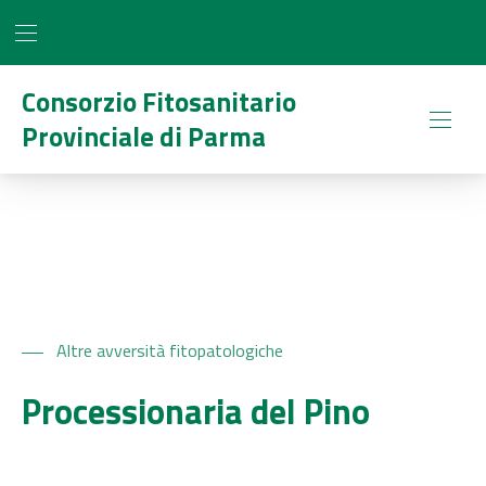
BAR NAVIGATION
CLO
Consorzio Fitosanitario
Provinciale di Parma
NAVI
Altre avversità fitopatologiche
Processionaria del Pino