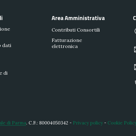
li
Area Amministrativa
C
ione
Contributi Consortili
Fatturazione
 dati
elettronica
e di
ale di Parma
.
C.F.: 80004050342 -
Privacy policy
-
Cookie Polic