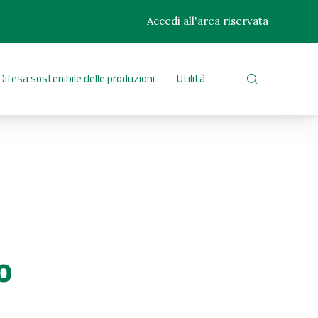
Accedi all'area riservata
CLO
Difesa sostenibile delle produzioni
Utilità
CERCA NEL 
o