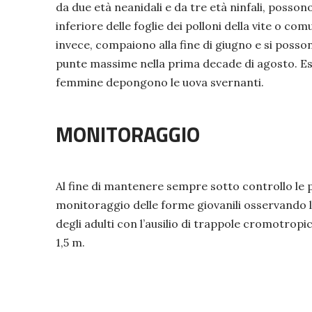
da due età neanidali e da tre età ninfali, possono
inferiore delle foglie dei polloni della vite o com
invece, compaiono alla fine di giugno e si posso
punte massime nella prima decade di agosto. Es
femmine depongono le uova svernanti.
MONITORAGGIO
Al fine di mantenere sempre sotto controllo le po
monitoraggio delle forme giovanili osservando le p
degli adulti con l’ausilio di trappole cromotropich
1,5 m.