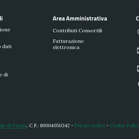
li
Area Amministrativa
C
ione
Contributi Consortili
Fatturazione
 dati
elettronica
e di
ale di Parma
.
C.F.: 80004050342 -
Privacy policy
-
Cookie Polic