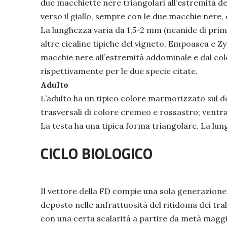
due macchiette nere triangolari all’estremità del
verso il giallo, sempre con le due macchie nere
PRECEDENTE
La lunghezza varia da 1,5-2 mm (neanide di prima e
altre cicaline tipiche del vigneto, Empoasca e Zy
macchie nere all’estremità addominale e dal col
rispettivamente per le due specie citate.
Adulto
L’adulto ha un tipico colore marmorizzato sul d
trasversali di colore cremeo e rossastro; ventr
La testa ha una tipica forma triangolare. La lun
CICLO BIOLOGICO
Il vettore della FD compie una sola generazione
deposto nelle anfrattuosità del ritidoma dei tralci
con una certa scalarità a partire da metà maggio f