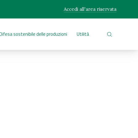
Accedi all'area riservata
CLO
Difesa sostenibile delle produzioni
Utilità
CERCA NEL 