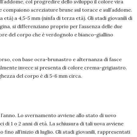
l’addome, col progredire dello sviluppo il colore vira
, e compaiono screziature brune sul torace e sull’addome.
tà) a 4,5-5 mm (ninfa di terza età). Gli stadi giovanili di
gina, si differenziano proprio per l’assenza delle due
ore del corpo che è verdognolo e bianco-giallino
orso, con base ocra-brunastro e alternanza di fasce
almente invece si presenta di colore crema-grigiastro.
ghezza del corpo è di 5-6 mm circa.
 l’anno. Lo svernamento avviene allo stato di uovo
 di 1 o 2 anni di età. La schiusura di tali uova avviene
ino all’inizio di luglio. Gli stadi giovanili, rappresentati