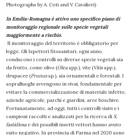
Photographs by A. Coti and V. Cavalieri)
In Emilia-Romagna è attivo uno specifico piano di
monitoraggio regionale sulle specie vegetali
maggiormente a rischio.
Il monitoraggio del territorio è obbligatorio per
legge. Gli Ispettori fitosanitari, ogni anno,
conducono i controlli su diverse specie vegetali sia
da frutto, come olivo (
Olea
spp.), vite (
Vitis
spp.),
drupacee (
Prunus
sp.), sia ornamentali e forestali. I
sopralluoghi avvengono in vivai, fondamentale per
evitare la commercializzazione di materiale infetto,
aziende agricole, parchi e giardini, aree boschive.
Fortunatamente, ad oggi, tutti i controlli visivi e i
campioni raccolti e analizzati per la ricerca di
X.
fastidiosa
e dei possibili insetti vettori hanno avuto
esito negativo. In provincia di Parma nel 2020 sono