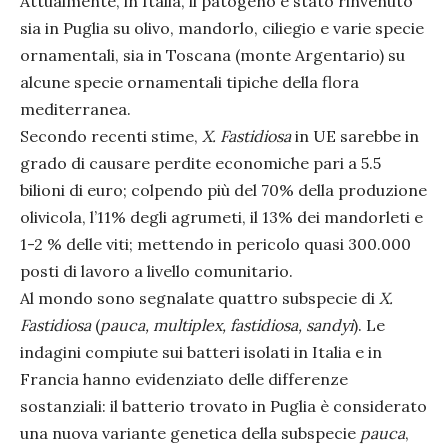
Attualmente, in Italia, il patogeno è stato rinvenuto
sia in Puglia su olivo, mandorlo, ciliegio e varie specie
ornamentali, sia in Toscana (monte Argentario) su
alcune specie ornamentali tipiche della flora
mediterranea.
Secondo recenti stime,
X. Fastidiosa
in UE sarebbe in
grado di causare perdite economiche pari a 5.5
bilioni di euro; colpendo più del 70% della produzione
olivicola, l’11% degli agrumeti, il 13% dei mandorleti e
1-2 % delle viti; mettendo in pericolo quasi 300.000
posti di lavoro a livello comunitario.
Al mondo sono segnalate quattro subspecie di
X.
Fastidiosa
(
pauca, multiplex, fastidiosa, sandyi
). Le
indagini compiute sui batteri isolati in Italia e in
Francia hanno evidenziato delle differenze
sostanziali: il batterio trovato in Puglia è considerato
una nuova variante genetica della subspecie
pauca
,