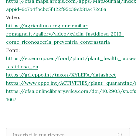
https://efsa.maps.arcgis.com/apps/MapJournal/index
appid=6c7b4fbcbc5f422f95c39eb81a472c6a
Video:
https://agricoltura.regione.emilia-
romagna.it/gallery/video/xylella-fastidiosa-2013-
come-riconoscerla-prevenirla-contrastarla
Fonti:
https://ec.europa.eu/food/plant/plant_health_biosec
fastidiosa_en
https://gd.eppo.int/taxon/XYLEFA/datasheet
https://www.eppo.int/ACTIVITIES/plant_quarantine/
https://efsa.onlinelibrary.wiley.com/doi/10.2903/sp.ef
1667
Ricerca nel sito