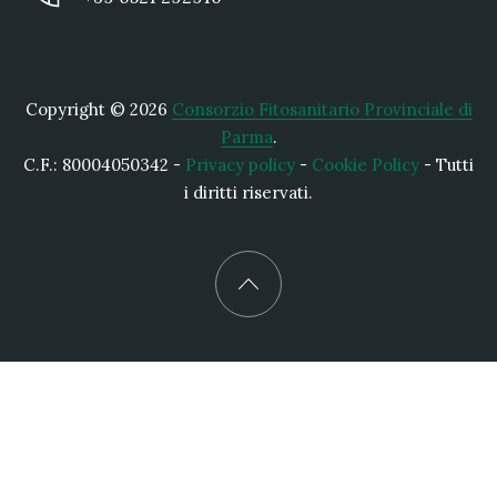
Copyright © 2026
Consorzio Fitosanitario Provinciale di
Parma
.
C.F.: 80004050342 -
Privacy policy
-
Cookie Policy
- Tutti
i diritti riservati.
New Window
WordPress Theme by
FORQY
Back to Top
Cerca nel sito
Ricerca nel sito