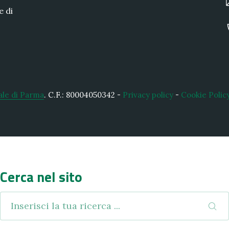
e di
ale di Parma
.
C.F.: 80004050342 -
Privacy policy
-
Cookie Polic
Cerca nel sito
Ricerca nel sito
CER