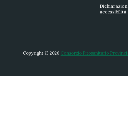
Dichiarazion
accessibilità
Copyright © 2026
Consorzio Fitosanitario Provinci
New Window
WordPress Theme by
FORQY