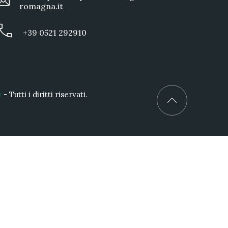
romagna.it
+39 0521 292910
y
- Tutti i diritti riservati.
Back to Top
CA