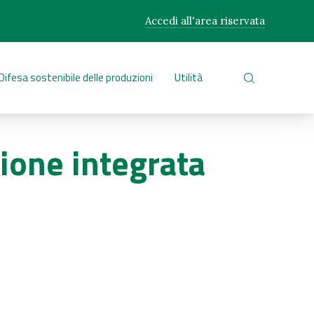
Accedi all'area riservata
CLO
Difesa sostenibile delle produzioni
Utilità
CERCA NEL 
zione integrata