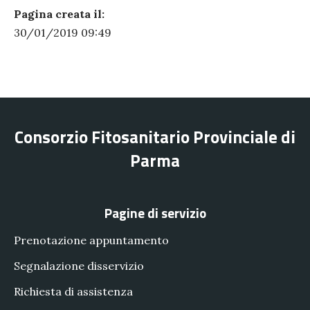
Pagina creata il:
PRECEDENTE
SUC
30/01/2019 09:49
Consorzio Fitosanitario Provinciale di
Parma
Pagine di servizio
Prenotazione appuntamento
Segnalazione disservizio
Richiesta di assistenza