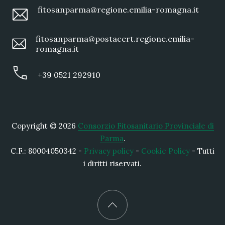
fitosanparma@regione.emilia-romagna.it
fitosanparma@postacert.regione.emilia-
romagna.it
+39 0521 292910
Copyright © 2026
Consorzio Fitosanitario Provinciale di
Parma
.
C.F.: 80004050342 -
Privacy policy
-
Cookie Policy
- Tutti
i diritti riservati.
New Window
WordPress Theme by
FORQY
Back to Top