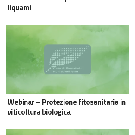
liquami
Webinar – Protezione fitosanitaria in
viticoltura biologica
PRECEDENTE
SUC