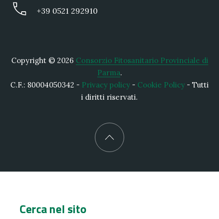
+39 0521 292910
Copyright © 2026
Consorzio Fitosanitario Provinciale di
Parma
.
C.F.: 80004050342 -
Privacy policy
-
Cookie Policy
- Tutti
i diritti riservati.
New Window
WordPress Theme by
FORQY
Back to Top
Cerca nel sito