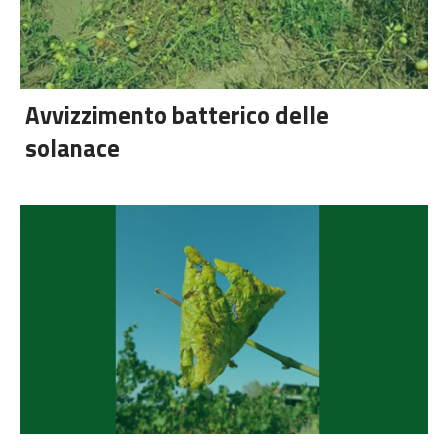
PRECEDENTE
SUC
Avvizzimento batterico delle
solanace