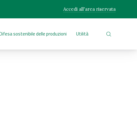
Accedi all'area riservata
CLO
Difesa sostenibile delle produzioni
Utilità
CERCA NEL 