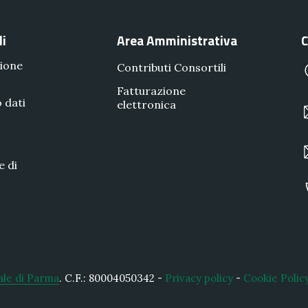
li
Area Amministrativa
C
ione
Contributi Consortili
Fatturazione
 dati
elettronica
e di
ale di Parma
.
C.F.: 80004050342 -
Privacy policy
-
Cookie Polic