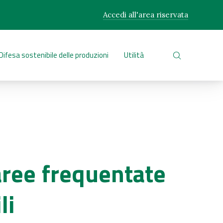
Accedi all'area riservata
CLO
Difesa sostenibile delle produzioni
Utilità
CERCA NEL 
 aree frequentate
li