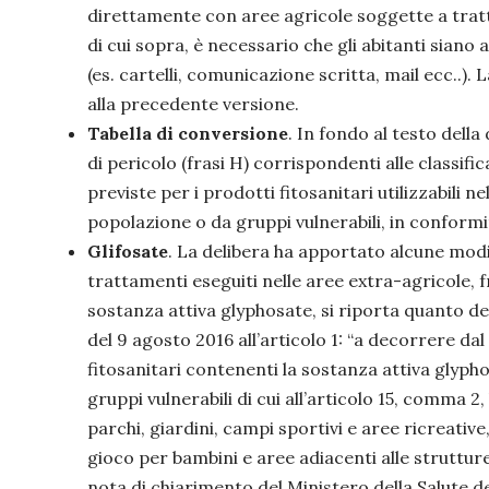
direttamente con aree agricole soggette a tratt
di cui sopra, è necessario che gli abitanti siano
(es. cartelli, comunicazione scritta, mail ecc..).
PRECEDENTE
alla precedente versione.
Tabella di conversione
. In fondo al testo della
di pericolo (frasi H) corrispondenti alle classific
previste per i prodotti fitosanitari utilizzabili n
popolazione o da gruppi vulnerabili, in conformit
Glifosate
. La delibera ha apportato alcune modi
trattamenti eseguiti nelle aree extra-agricole, f
sostanza attiva glyphosate, si riporta quanto def
del 9 agosto 2016 all’articolo 1: “a decorrere da
fitosanitari contenenti la sostanza attiva glyph
gruppi vulnerabili di cui all’articolo 15, comma 2,
parchi, giardini, campi sportivi e aree ricreative, 
gioco per bambini e aree adiacenti alle struttur
nota di chiarimento del Ministero della Salute d