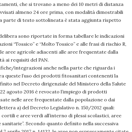
amenti, che si trovano a meno dei 10 metri di distanza
 avvisati almeno 24 ore prima, con modalità dimostrabili
 La parte di testo sottolineata è stata aggiunta rispetto
 delibera sono riportate in forma tabellare le indicazioni
azioni “Tossico” e “Molto Tossico” e alle frasi di rischio R,
elle aree agricole adiacenti alle aree frequentate dalla
à ai requisiti del PAN.
fiche/integrazioni anche nella parte che riguarda i
ra queste l’uso dei prodotti fitosanitari contenenti la
inito nel Decreto dirigenziale del Ministero della Salute
l 22 agosto 2016 è revocato l’impiego di prodotti
osate nelle aree frequentate dalla popolazione o dai
 lettera a) del Decreto Legislativo n. 150/2012 quali:
cortili e aree verdi all’interno di plessi scolastici, aree
e sanitarie”. Secondo quanto definito nella successiva
el 7 aprile 2017 n. 14132, le aree non espressamente citate