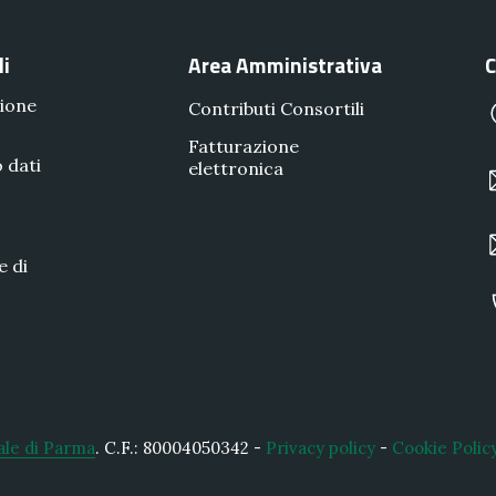
li
Area Amministrativa
C
ione
Contributi Consortili
Fatturazione
 dati
elettronica
e di
ale di Parma
.
C.F.: 80004050342 -
Privacy policy
-
Cookie Polic