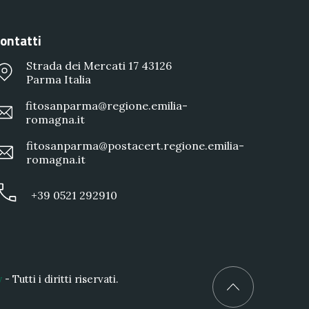
ontatti
Strada dei Mercati 17 43126
Parma Italia
fitosanparma@regione.emilia-
romagna.it
fitosanparma@postacert.regione.emilia-
romagna.it
+39 0521 292910
y
- Tutti i diritti riservati.
Back to Top