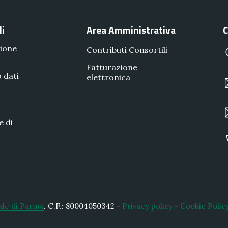
li
Area Amministrativa
C
ione
Contributi Consortili
Fatturazione
 dati
elettronica
e di
ale di Parma
.
C.F.: 80004050342 -
Privacy policy
-
Cookie Polic