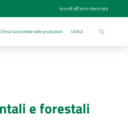
Accedi all'area riservata
CLO
Difesa sostenibile delle produzioni
Utilità
CERCA NEL 
tali e forestali