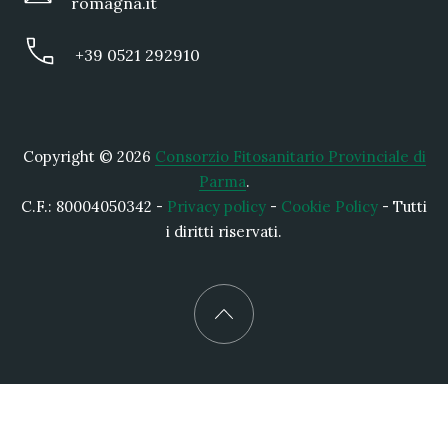
romagna.it
+39 0521 292910
Copyright © 2026
Consorzio Fitosanitario Provinciale di
Parma
.
C.F.: 80004050342 -
Privacy policy
-
Cookie Policy
- Tutti
i diritti riservati.
New Window
WordPress Theme by
FORQY
Back to Top