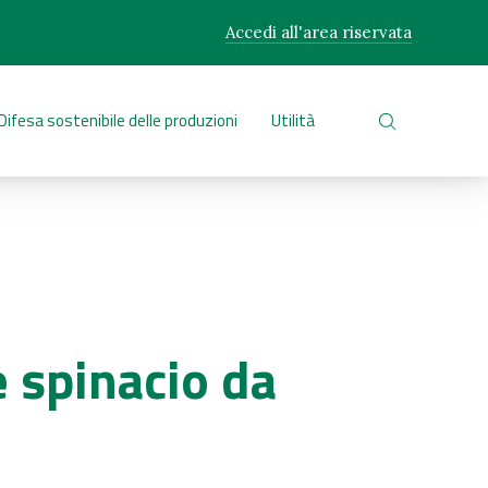
Accedi all'area riservata
CLO
Difesa sostenibile delle produzioni
Utilità
CERCA NEL 
e spinacio da