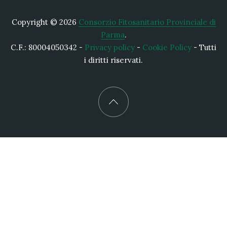
Copyright © 2026
Consorzio Fitosanitario Provinciale di
Parma
.
C.F.: 80004050342 -
Privacy policy
-
Cookie Policy
- Tutti
i diritti riservati.
New Window
WordPress Theme by
FORQY
Back to Top
Cerca nel sito
Ricerca nel sito
CERCA